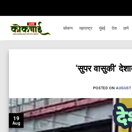
Skip
्यापर्यंत पोहचवणारे डिजिटल बातमीपत्र - Kokanai Live News
कोकणातील ताज्या आणि
to
content
कोकण
महाराष्ट्र
मुंबई
देश
ठाणे
‘सुपर वासुकी’ देश
POSTED ON
AUGUST 
19
Aug