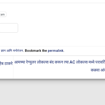
ram
Share
n
ज्ञान आणि मनोरंजन
. Bookmark the
permalink
.
आमच्या रेग्युलर लोकल्स बंद करून त्या AC लोकल्स मध्ये परावर्
हेब ठाकरे
कळवा आ