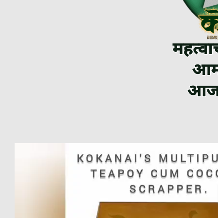
Video
Player