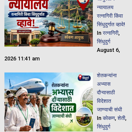
न्यायालय
रत्नागिरी किंवा
सिंधुदुर्गात व्हावे!
In
रत्नागिरी
,
सिंधुदुर्ग
August 6,
2026 11:41 am
शेतकऱ्यांना
अभ्यास
दौऱ्यासाठी
विदेशात
जाण्याची संधी
In
कोकण
,
शेती
,
सिंधुदुर्ग