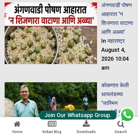
अंगणवाडी पोषण
आहारात ‘न
शिजणारा वाटाणा
आणि अळ्या’
In
महाराष्ट्र
August 4,
2026 10:04
am
कोकणात केली
थायलंडच्या
‘जास्मिन
राइस’ची यशस्वी
Join Our Whatsapp Group.
लागवड
In
कोकण
,
Home
Kokan Blog
Downloads
Search