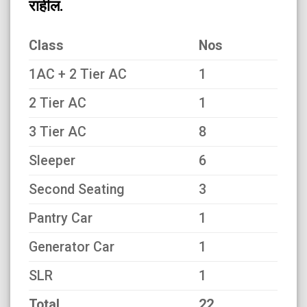
राहील.
Class
Nos
1AC + 2 Tier AC
1
2 Tier AC
1
3 Tier AC
8
Sleeper
6
Second Seating
3
Pantry Car
1
Generator Car
1
SLR
1
Total
22