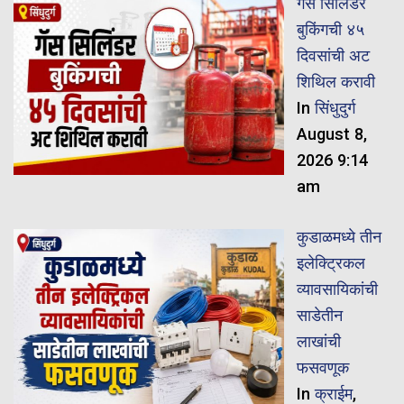
गॅस सिलिंडर
बुकिंगची ४५
दिवसांची अट
शिथिल करावी
In
सिंधुदुर्ग
August 8,
2026 9:14
am
कुडाळमध्ये तीन
इलेक्ट्रिकल
व्यावसायिकांची
साडेतीन
लाखांची
फसवणूक
In
क्राईम
,