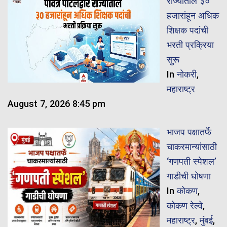
राज्यातील ३०
हजारांहून अधिक
शिक्षक पदांची
भरती प्रक्रिया
सुरू
In
नोकरी
,
महाराष्ट्र
August 7, 2026 8:45 pm
भाजप पक्षातर्फे
चाकरमान्यांसाठी
‘गणपती स्पेशल’
गाडीची घोषणा
In
कोकण
,
कोकण रेल्वे
,
महाराष्ट्र
,
मुंबई
,