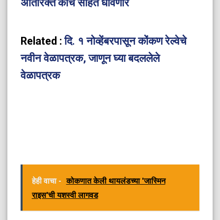
अतिरिक्त कोच सहित धावणार
Related :
दि. १ नोव्हेंबरपासून कोंकण रेल्वेचे
नवीन वेळापत्रक, जाणून घ्या बदललेले
वेळापत्रक
हेही वाचा -
कोकणात केली थायलंडच्या 'जास्मिन
राइस'ची यशस्वी लागवड