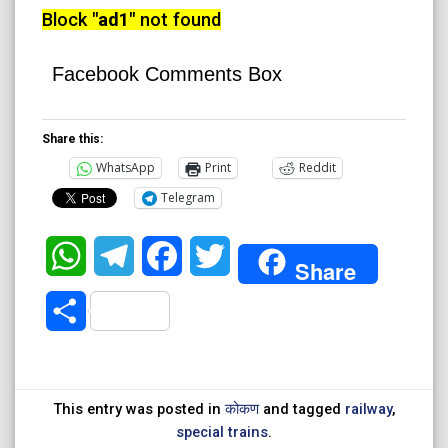
Block
"ad1"
not found
Facebook Comments Box
Share this:
WhatsApp
Print
Reddit
Telegram
WhatsApp
Telegram
Facebook
Twitter
Share
Share
This entry was posted in
कोकण
and tagged
railway
,
special trains
.