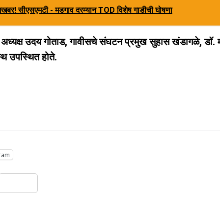
ूशखबर! सीएसएमटी - मडगाव दरम्यान TOD विशेष गाडीची घोषणा
अध्यक्ष उदय गोताड, गावीसचे संघटन प्रमुख सुहास खंडागळे, डॉ. म
्थ उपस्थित होते.
ram
Share