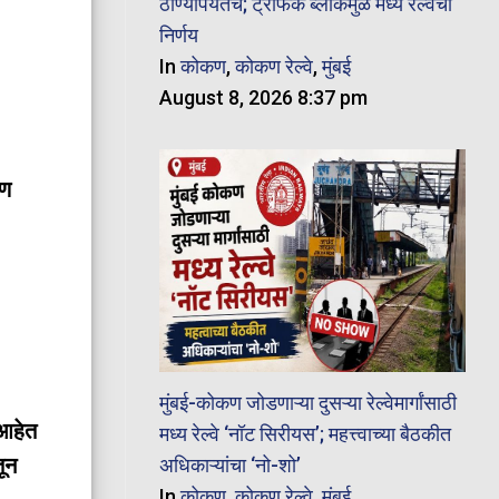
ठाण्यापर्यंतच; ट्रॅफिक ब्लॉकमुळे मध्य रेल्वेचा
निर्णय
In
कोकण
,
कोकण रेल्वे
,
मुंबई
August 8, 2026 8:37 pm
ीण
मुंबई-कोकण जोडणाऱ्या दुसऱ्या रेल्वेमार्गांसाठी
 आहेत
मध्य रेल्वे ‘नॉट सिरीयस’; महत्त्वाच्या बैठकीत
अधिकाऱ्यांचा ‘नो-शो’
ून
In
कोकण
,
कोकण रेल्वे
,
मुंबई