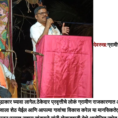
देवरुख:
ग्राम
ढाकार घ्यावा लागेल.ठेकेदार प्रवृत्तीचे लोकं ग्रामीण राजकारणात
ेवाला शेठ येईल आणि आपल्या गावांचा विकास करेल या मानसिकतेत