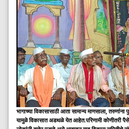
भागाच्या विकासासाठी आता सामान्य माणसाला, तरुणांना पु
यामुळे विकासात अडथळे येत आहेत.परिणामी कोणीतरी पैस