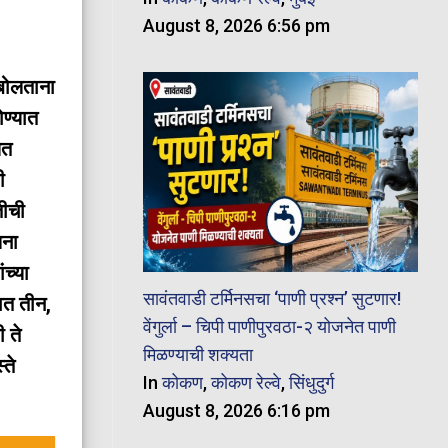
August 8, 2026 6:56 pm
 बोलताना
ोण्यात
यत
ी
तीची
लना
च्या
सावंतवाडी टर्मिनसचा ‘पाणी प्रश्न’ सुटणार!
ात तीन,
वेंगुर्ला – चिपी पाणीपुरवठा-२ योजनेत पाणी
 ते
मिळण्याची शक्यता
्ते
In
कोकण
,
कोकण रेल्वे
,
सिंधुदुर्ग
August 8, 2026 6:16 pm