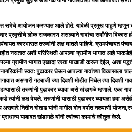
घटन प्रमुख सुहास खंडागळे यांनी गोताडवाडी येथे आयोजित सभेत
त्त सभेचे आयोजन करण्यात आले होते. यावेळी प्रमुख पाहुणे म्हणून
दार प्रवृत्तीचे लोक राजकारण असल्याने गावांचा सर्वांगीण विकास ह
मपंचायत कारभारात तरुणांनी लक्ष घातले पाहिजे. ग्रामपंचायत पंचा
ना माहीत नसतात अशी परिस्थिती आपल्या ग्रामीण भागात आहे याकडेह
आपल्या ग्रामीण भागात एखादा रस्ता पाखाडी करून देईल, अशा पद्ध
गरिकांनी स्वतः पुढाकार घेऊन आपल्या गावांच्या विकासाला चा
ावागावात असणारी गटबाजी ज्या दिवशी मोडीत निघेल त्या दिवशी गावां
्यासाठी तरुणांनी पुढाकार घ्यावा असे खंडागळे म्हणाले. एका गाव
त्यांनी लक्ष वेधले. तरुणांनी यासाठी पुढाकार घ्यायला हवा असेही
सदस्य असणारे नितीन गोताड यांनी मागील दोन वर्षात नळपाणी योजना,रस
ाधान्य याबाबत खंडागळे यांनी त्यांच्या कामाचे कौतुक केले.