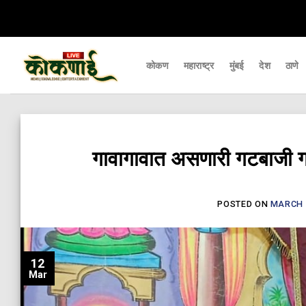
Skip
पर्यंत पोहचवणारे डिजिटल बातमीपत्र - Kokanai Live News
कोकणातील ताज्या आणि महत
to
content
कोकण
महाराष्ट्र
मुंबई
देश
ठाणे
गावागावात असणारी गटबाजी गा
POSTED ON
MARCH 1
12
Mar