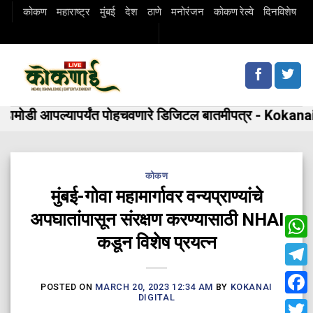
Skip
कोकण
महाराष्ट्र
मुंबई
देश
ठाणे
मनोरंजन
कोकण रेल्वे
दिनविशेष
to
content
ोडी आपल्यापर्यंत पोहचवणारे डिजिटल बातमीपत्र - Kokanai 
कोकण
मुंबई-गोवा महामार्गावर वन्यप्राण्यांचे
अपघातांपासून संरक्षण करण्यासाठी NHAI
कडून विशेष प्रयत्न
Wha
Tele
POSTED ON
MARCH 20, 2023 12:34 AM
BY
KOKANAI
DIGITAL
Fac