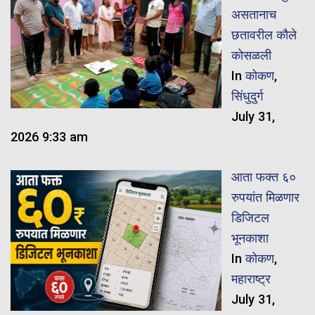
असतानाच
छतावरील कौले
कोसळली
In
कोकण
,
सिंधुदुर्ग
July 31,
2026 9:33 am
​आता फक्त ६०
रुपयांत मिळणार
डिजिटल
भूनकाशा
In
कोकण
,
महाराष्ट्र
July 31,