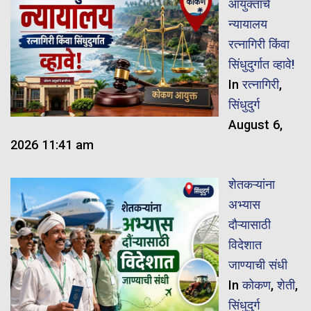
आयुक्तांचे
न्यायालय
रत्नागिरी किंवा
सिंधुदुर्गात व्हावे!
In
रत्नागिरी
,
सिंधुदुर्ग
August 6,
2026 11:41 am
शेतकऱ्यांना
अभ्यास
दौऱ्यासाठी
विदेशात
जाण्याची संधी
In
कोकण
,
शेती
,
सिंधुदुर्ग