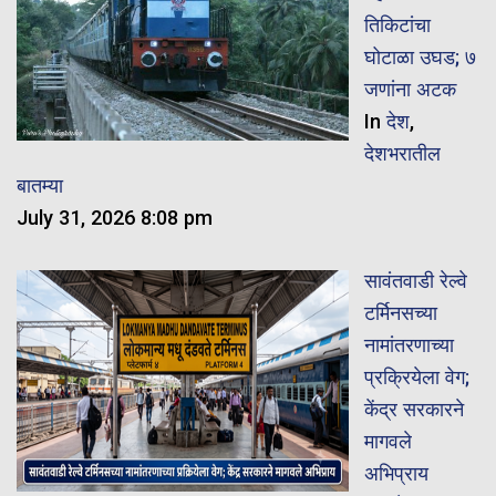
तिकिटांचा
घोटाळा उघड; ७
जणांना अटक
In
देश
,
देशभरातील
बातम्या
July 31, 2026 8:08 pm
सावंतवाडी रेल्वे
टर्मिनसच्या
नामांतरणाच्या
प्रक्रियेला वेग;
केंद्र सरकारने
मागवले
अभिप्राय