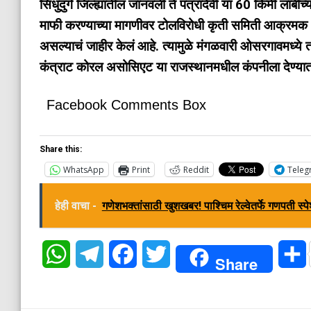
सिंधुदुर्ग जिल्ह्यातील जानवली ते पत्रादेवी या 60 किमी लांबीच
माफी करण्याच्या मागणीवर टोलविरोधी कृती समिती आक्रमक अ
असल्याचं जाहीर केलं आहे. त्यामुळे मंगळवारी ओसरगावमध्य
कंत्राट कोरल असोसिएट या राजस्थानमधील कंपनीला देण्यात 
Facebook Comments Box
Share this:
WhatsApp
Print
Reddit
Teleg
हेही वाचा -
गणेशभक्तांसाठी खुशखबर! पाश्चिम रेल्वेतर्फे गणपती स्प
WhatsApp
Telegram
Facebook
Twitter
Share