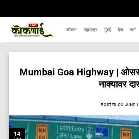
Skip
ापर्यंत पोहचवणारे डिजिटल बातमीपत्र - Kokanai Live News
कोकणातील ताज्या आणि म
to
content
कोकण
महाराष्ट्र
मुंबई
देश
ठाणे
Mumbai Goa Highway | ओसरगाव ट
नाक्यावर द
POSTED ON
JUNE 1
14
Jun