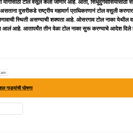
्या मार्गासाठी टोल वसूल केला जाणार आहे. आता, सिंधुदुर्गवासियांसाठी सं
सताना दुसरीकडे राष्ट्रीय महामार्ग प्राधिकरणानं टोल वसुली करणार
े तणावाची स्थिती असण्याची शक्यता आहे. ओसरगाव टोल नाका येथील व
आलं आहे. आतापर्यंत तीन वेळा टोल नाका सुरू करण्याचे आदेश दिले ह
ram
ेशल गाड्यांची घोषणा
Share