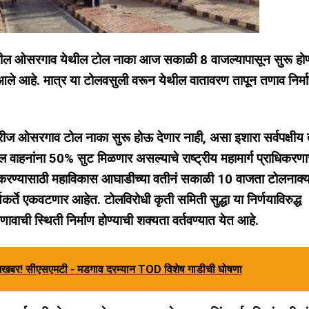
र्गावरील ओसरगाव येथील टोल नाका आज सकाळी 8 वाजल्यापासून सुरू हो
त आले आहे. मात्र या टोलवसुली वरून येथील वातावरण तापून तणाव निर्म
ाखेरीज ओसरगाव टोल नाका सुरू होऊ देणार नाही, असा इशारा सर्वपक्षीय त्
यातील वाहनांना 50% सुट मिळणार असल्याचे राष्ट्रीय महामार्ग प्राधिकरणा
रोध करण्यासाठी महाविकास आघाडीच्या वतीनं सकाळी 10 वाजता टोलनाक्
र्ते एकवटणार आहेत. टोलविरोधी कृती समिती सुद्धा या निर्णयाविरुद्ध
ी स्थिती निर्माण होण्याची शक्यता वर्तवण्यात येत आहे.
ूशखबर! सीएसएमटी - मडगाव दरम्यान TOD विशेष गाडीची घोषणा