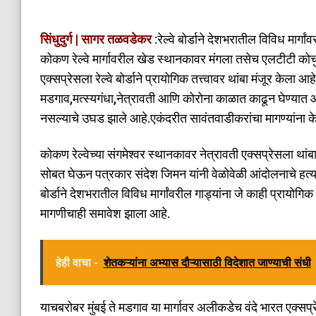
सिंधुदुर्ग | सागर तळवडेकर
:रेल्वे बोर्डाने देशभरातील विविध मार्गा
कोकण रेल्वे मार्गावरील खेड स्थानकावर मंगला तसेच एलटीटी कोचु
एक्सप्रेसला रेल्वे बोर्डाने प्रायोगिक तत्त्वावर थांबा मंजूर केल
मडगाव,मत्स्यगंधा,नेत्रावती आणि कोरोना काळात काढून घेण्यात आल
नसल्याचे उघड झाले आहे.एकंदरीत सावंतवाडीकरांचा मागण्यांना 
कोकण रेल्वेच्या संगमेश्वर स्थानकावर नेत्रावती एक्सप्रेसला थांब
सोबत घेऊन पत्रकार संदेश जिमन यांनी वेळोवेळी आंदोलनाचे हत्यार
बोर्डाने देशभरातील विविध मार्गांवरील गाड्यांना जे काही प्रायोगिक थ
मागणीचाही समावेश झाला आहे.
हेही वाचा -
शेतकऱ्यांना अभ्यास दौऱ्यासाठी विदेशात जाण्याची संधी
याचबरोबर मुंबई ते मडगाव या मार्गावर अलीकडेच वंदे भारत एक्सप्