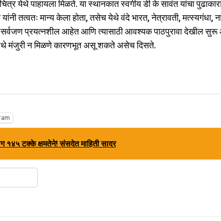
ित्र येथे पाहायला मिळते. या स्थानकात स्वर्गीय डी के सावंत यांचा पुढाकारा
ांनी तत्वतः मान्य केला होता, तसेच येथे वंदे भारत, नेत्रावती, मत्स्यगंधा, न
णून सर्वजण प्रयत्नशील आहेत आणि त्यासाठी आवश्यक पाठपुरावा देखील सुरू 
येथे मंजुरी न मिळणे कारणभूत असू शकते असेच दिसते.
ram
१४५ टक्के क्षमतेने! संसदेत माहिती सादर
Share