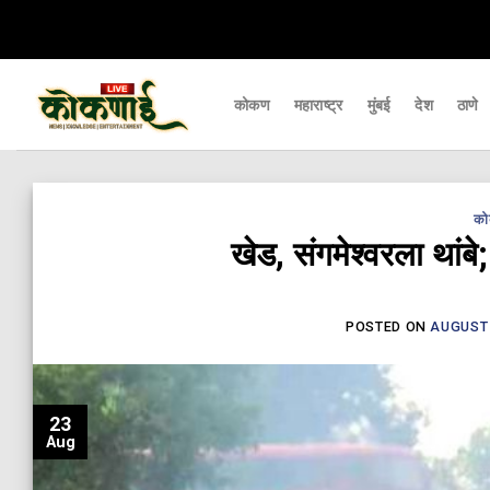
Skip
यापर्यंत पोहचवणारे डिजिटल बातमीपत्र - Kokanai Live News
कोकणातील ताज्या आणि 
to
content
कोकण
महाराष्ट्र
मुंबई
देश
ठाणे
क
खेड, संगमेश्वरला थांबे;
POSTED ON
AUGUST 
23
Aug