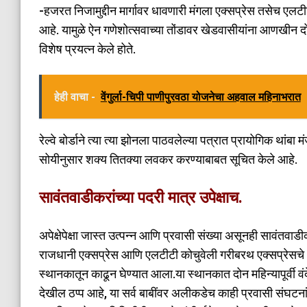
-हजरत निजामुद्दीन मार्गावर धावणारी मंगला एक्सप्रेस तसेच एलटी
आहे. यामुळे ऐन गणेशोत्सवाच्या तोंडावर खेडवासीयांना आणखीन दो
विशेष प्रयत्न केले होते.
हेही वाचा -
वेंगुर्ला-चिपी पाणीपुरवठा योजनेचा अहवाल महिनाभरात
रेल्वे बोर्डाने त्या त्या झोनला पाठवलेल्या पत्रात प्रायोगिक थांबा
सोयीनुसार शक्य तितक्या लवकर करण्याबाबत सूचित केले आहे.
सावंतवाडीकरांच्या पदरी मात्र उपेक्षाच.
अपेक्षेपेक्षा जास्त उत्पन्न आणि प्रवासी संख्या असूनही सावंतवा
राजधानी एक्सप्रेस आणि एलटीटी कोचुवेली गरीबरथ एक्सप्रेसचे था
स्थानकातून काढून घेण्यात आला.या स्थानकात दोन महिन्यापूर्वी 
देखील ठप्प आहे, या सर्व बाबींवर अलीकडेच काही प्रवासी संघटनांनी दे