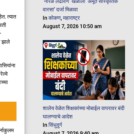
‘नारळ लढविणे’ खेळाला ‘अमूर्त सांस्कृतिक
वारसा’ दर्जा मिळावा
हेत. त्यात
In
कोकण
,
महाराष्ट्र
ावती
August 7, 2026 10:50 am
–
य झाले
वासियांना
ेल्वे
ाच्या
शालेय वेळेत शिक्षकांच्या मोबाईल वापरावर बंदी
घालण्याचे आदेश
In
सिंधुदुर्ग
र्नाकुलम
August 7, 2026 9:40 am