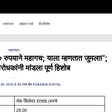
णि महत्वाच्या घडामोडी आपल्यापर्यंत पोहचवणारे डिजिटल बातमीपत्र - Kokanai Live News
मनोरंजन
कोकण रेल्वे
दिनविशेष
महाराष्ट्र
 रुपयाने महागच; याला म्हणतात जुमला!”;
ोधकांनी मांडला पूर्ण हिशोब
29, 2023 8:56 PM
BY
KOKANAI DIGITAL