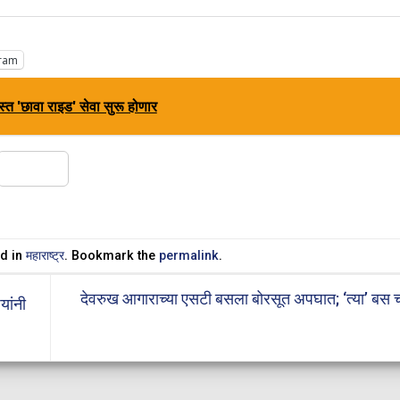
ram
त 'छावा राइड' सेवा सुरू होणार
Share
ed in
महाराष्ट्र
. Bookmark the
permalink
.
देवरुख आगाराच्या एसटी बसला बोरसूत अपघात; ‘त्या’ बस 
यांनी