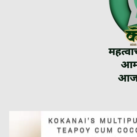
Video
Player