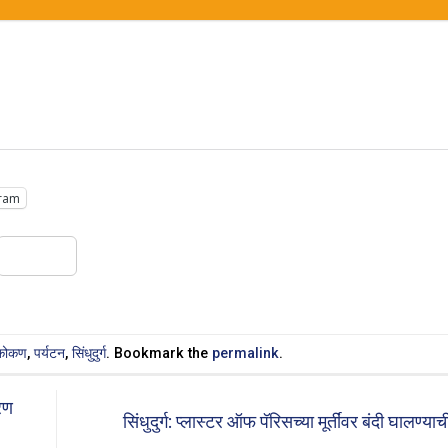
ram
Share
कोकण
,
पर्यटन
,
सिंधुदुर्ग
. Bookmark the
permalink
.
रण
सिंधुदुर्ग: प्लास्टर ऑफ पॅरिसच्या मूर्तींवर बंदी घालण्य