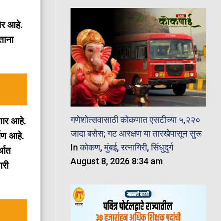
ोर आहे.
ताना
गणेशोत्सवासाठी कोकणात एसटीच्या ५,२२०
णार आहे.
जादा बसेस; गट आरक्षण या तारखेपासून सुरू
्षण आहे.
In
कोकण
,
मुंबई
,
रत्नागिरी
,
सिंधुदुर्ग
्थात
August 8, 2026 8:34 am
गरी