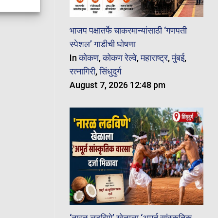
भाजप पक्षातर्फे चाकरमान्यांसाठी ‘गणपती
स्पेशल’ गाडीची घोषणा
In
कोकण
,
कोकण रेल्वे
,
महाराष्ट्र
,
मुंबई
,
रत्नागिरी
,
सिंधुदुर्ग
August 7, 2026 12:48 pm
‘नारळ लढविणे’ खेळाला ‘अमूर्त सांस्कृतिक