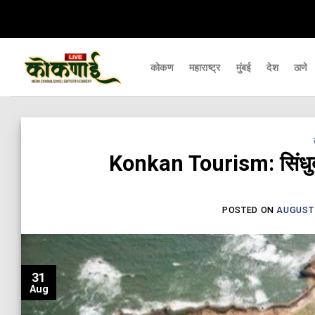
Skip
ापर्यंत पोहचवणारे डिजिटल बातमीपत्र - Kokanai Live News
कोकणातील ताज्या आणि मह
to
content
कोकण
महाराष्ट्र
मुंबई
देश
ठाणे
Konkan Tourism: सिंधुदुर्ग
POSTED ON
AUGUST 
31
Aug