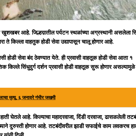
क खुशखबर आहे. जिल्हय़ातील पर्यटन स्थळांच्या अग्रस्थानी असलेला सिंध
ारा ते किल्ला वाहतुक होडी सेवा उद्यापासून चालू होणार आहे.
्रवासी होडी सेवा बंद ठेवण्यात येते. ही प्रवासी वाहतूक होडी सेवा आता १
िक किल्ले सिंधुदुर्ग दर्शन प्रवासी होडी वाहतूक सुरू होणार असल्यामुळे
लाचा मृत्यू, ६ जनावरे गंभीर जखमी
ागाने हाती घेतले आहे. किल्याचा महादरवाजा, दिंडी दरवाजा, ढासळलेली तट
ुख्याने दुरुस्ती होणार आहे. तटबंदीवरील झाडी सफाईचे काम लवकरच हा
 यांनी दिली.