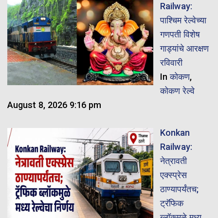
Railway:
पाश्चिम रेल्वेच्या
गणपती विशेष
गाड्यांचे आरक्षण
रविवारी
In
कोकण
,
कोकण रेल्वे
August 8, 2026 9:16 pm
Konkan
Railway:
नेत्रावती
एक्स्प्रेस
ठाण्यापर्यंतच;
ट्रॅफिक
ब्लॉकमुळे मध्य