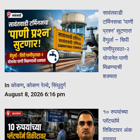
सावंतवाडी
टर्मिनसचा ‘पाणी
प्रश्न’ सुटणार!
वेंगुर्ला – चिपी
पाणीपुरवठा-२
योजनेत पाणी
मिळण्याची
शक्यता
In
कोकण
,
कोकण रेल्वे
,
सिंधुदुर्ग
August 8, 2026 6:16 pm
१० रुपयांच्या
प्लॅटफॉर्म
तिकिटावर अंक
वाढवून