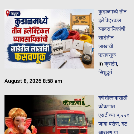
कुडाळमध्ये तीन
इलेक्ट्रिकल
व्यावसायिकांची
साडेतीन
लाखांची
फसवणूक
In
क्राईम
,
सिंधुदुर्ग
August 8, 2026 8:58 am
गणेशोत्सवासाठी
कोकणात
एसटीच्या ५,२२०
जादा बसेस; गट
आरक्षण या