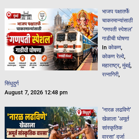
भाजप पक्षातर्फे
चाकरमान्यांसाठी
‘गणपती स्पेशल’
गाडीची घोषणा
In
कोकण
,
कोकण रेल्वे
,
महाराष्ट्र
,
मुंबई
,
रत्नागिरी
,
सिंधुदुर्ग
August 7, 2026 12:48 pm
‘नारळ लढविणे’
खेळाला ‘अमूर्त
सांस्कृतिक
वारसा’ दर्जा