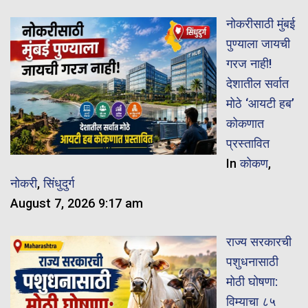
नोकरीसाठी मुंबई
पुण्याला जायची
गरज नाही!
देशातील सर्वात
मोठे ‘आयटी हब’
कोकणात
प्रस्तावित
In
कोकण
,
नोकरी
,
सिंधुदुर्ग
August 7, 2026 9:17 am
राज्य सरकारची
पशुधनासाठी
मोठी घोषणा:
विम्याचा ८५