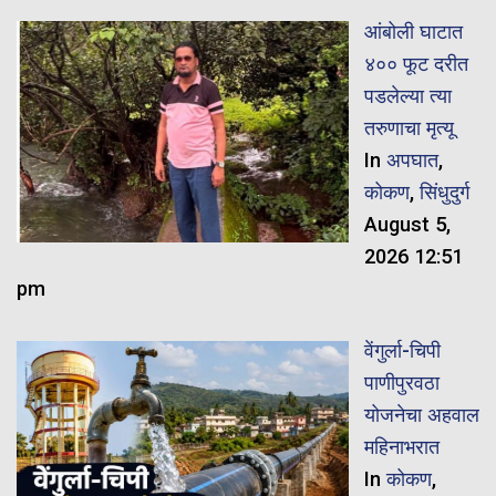
आंबोली घाटात
४०० फूट दरीत
पडलेल्या त्या
तरुणाचा मृत्यू
In
अपघात
,
कोकण
,
सिंधुदुर्ग
August 5,
2026 12:51
pm
वेंगुर्ला-चिपी
पाणीपुरवठा
योजनेचा अहवाल
महिनाभरात
In
कोकण
,