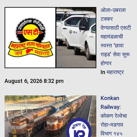
ओला-उबरला
टक्कर
देण्यासाठी एसटी
महामंडळाची
स्वस्त ‘छावा
राइड’ सेवा सुरू
होणार
In
महाराष्ट्र
August 6, 2026 8:32 pm
Konkan
Railway:
कोकण रेल्वेचा
रोहा-मडगाव
विभाग १४५