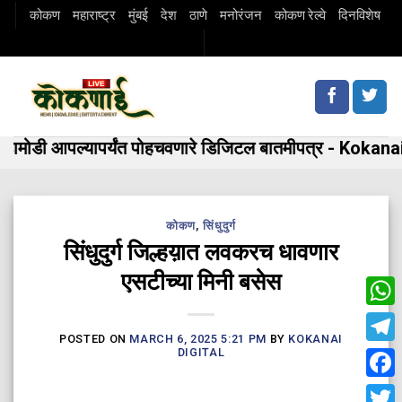
Skip
कोकण
महाराष्ट्र
मुंबई
देश
ठाणे
मनोरंजन
कोकण रेल्वे
दिनविशेष
to
content
मोडी आपल्यापर्यंत पोहचवणारे डिजिटल बातमीपत्र - Kokanai 
कोकण
,
सिंधुदुर्ग
सिंधुदुर्ग जिल्हय़ात लवकरच धावणार
एसटीच्या मिनी बसेस
Wha
POSTED ON
MARCH 6, 2025 5:21 PM
BY
KOKANAI
Tele
DIGITAL
Fac