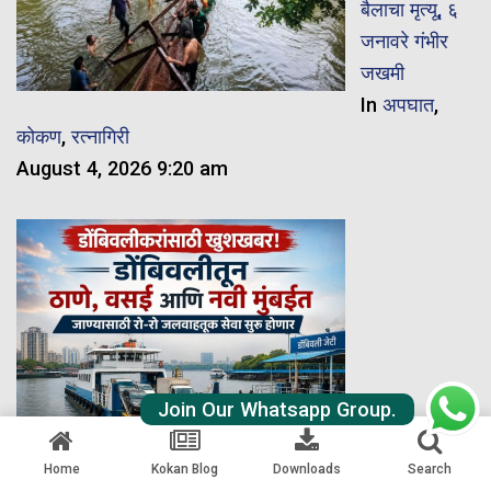
बैलाचा मृत्यू, ६
जनावरे गंभीर
जखमी
In
अपघात
,
कोकण
,
रत्नागिरी
August 4, 2026 9:20 am
Join Our Whatsapp Group.
डोंबिवलीकरांसाठी खुशखबर! डोंबिवलीतून ठाणे, वसई आणि नवी
Home
Kokan Blog
Downloads
Search