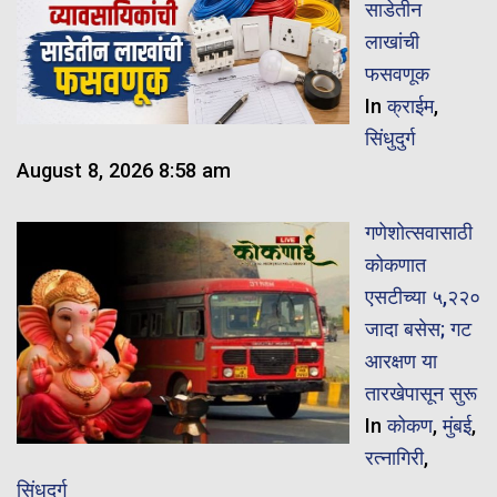
साडेतीन
लाखांची
फसवणूक
In
क्राईम
,
सिंधुदुर्ग
August 8, 2026 8:58 am
गणेशोत्सवासाठी
कोकणात
एसटीच्या ५,२२०
जादा बसेस; गट
आरक्षण या
तारखेपासून सुरू
In
कोकण
,
मुंबई
,
रत्नागिरी
,
सिंधुदुर्ग