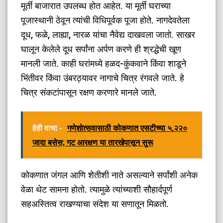
मूर्ती बाजारात उपलब्ध होत आहेत. या मूर्ती घराच्या
पूजास्थानी ठेवून त्यांची विधिपूर्वक पूजा होते. नागदेवतेला
दूध, फळे, लाह्या, नारळ यांचा नैवेद्य दाखवला जातो. साखर
घालून केलेले दूध सर्पांना अर्पण करणे ही श्रद्धेची खूण
मानली जाते. काही घरांमध्ये हळद-कुंकवाने किंवा शाडूने
भिंतीवर किंवा उंबरठ्यावर नागाचे चित्र रंगवले जाते. हे
चित्र संकटांपासून रक्षण करणारे मानले जाते.
हेही वाचा -
गणेशोत्सवासाठी कोकणात एसटीच्या ५,२२०
जादा बसेस; गट आरक्षण या तारखेपासून सुरू
कोकणात जंगल आणि शेतीशी नाते असल्याने सर्पांशी अनेक
वेळा थेट सामना होतो. त्यामुळे त्यांच्याशी सौहार्दपूर्ण
सहअस्तित्व राखण्याचा संदेश या सणातून मिळतो.