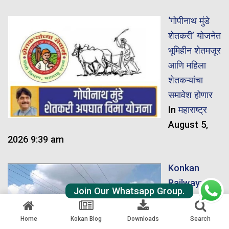
‘गोपीनाथ मुंडे
शेतकरी’ योजनेत
भूमिहीन शेतमजूर
आणि महिला
शेतकऱ्यांचा
समावेश होणार
In
महाराष्ट्र
August 5,
2026 9:39 am
Konkan
Railway: मध्य
Join Our Whatsapp Group.
रेल्वेकडून
प्रवाशांसाठी
Home
Kokan Blog
Downloads
Search
खूशखबर!