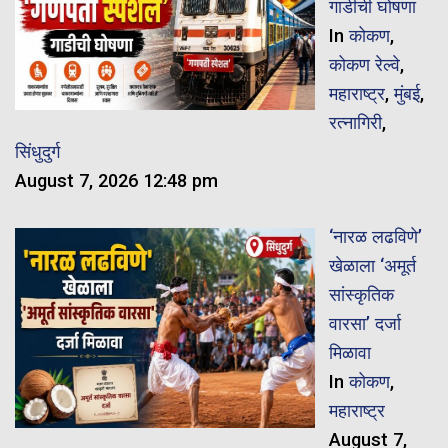
गाडीची घोषणा
In
कोकण
,
कोकण रेल्वे
,
महाराष्ट्र
,
मुंबई
,
रत्नागिरी
,
सिंधुदुर्ग
August 7, 2026 12:48 pm
‘नारळ लढविणे’
खेळाला ‘अमूर्त
सांस्कृतिक
वारसा’ दर्जा
मिळावा
In
कोकण
,
महाराष्ट्र
August 7,