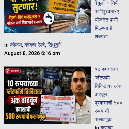
वेंगुर्ला – चिपी
पाणीपुरवठा-२
योजनेत पाणी
मिळण्याची
शक्यता
In
कोकण
,
कोकण रेल्वे
,
सिंधुदुर्ग
August 8, 2026 6:16 pm
१० रुपयांच्या
प्लॅटफॉर्म
तिकिटावर अंक
वाढवून
प्रवाशाची ५००
रुपयांची
फसवणूक
In
क्राईम
,