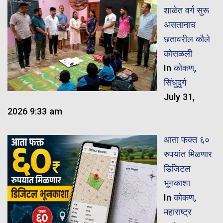
शाळेत वर्ग सुरू
असतानाच
छतावरील कौले
कोसळली
In
कोकण
,
सिंधुदुर्ग
July 31,
2026 9:33 am
​आता फक्त ६०
रुपयांत मिळणार
डिजिटल
भूनकाशा
In
कोकण
,
महाराष्ट्र