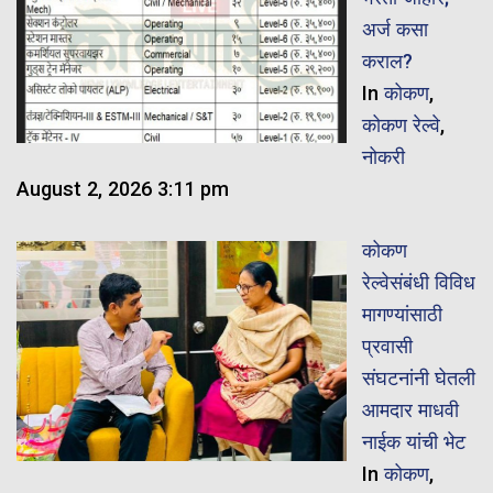
अर्ज कसा
कराल?
In
कोकण
,
कोकण रेल्वे
,
नोकरी
August 2, 2026 3:11 pm
कोकण
रेल्वेसंबंधी विविध
मागण्यांसाठी
प्रवासी
संघटनांनी घेतली
आमदार माधवी
नाईक यांची भेट
In
कोकण
,