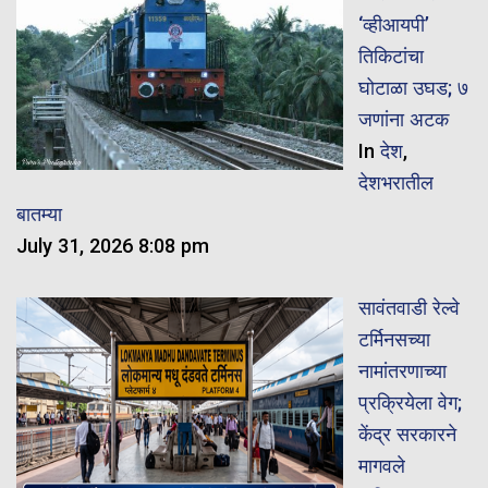
‘व्हीआयपी’
तिकिटांचा
घोटाळा उघड; ७
जणांना अटक
In
देश
,
देशभरातील
बातम्या
July 31, 2026 8:08 pm
सावंतवाडी रेल्वे
टर्मिनसच्या
नामांतरणाच्या
प्रक्रियेला वेग;
केंद्र सरकारने
मागवले