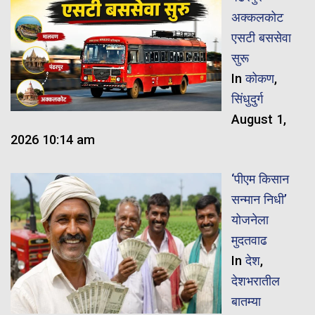
अक्कलकोट
एसटी बससेवा
सुरू
In
कोकण
,
सिंधुदुर्ग
August 1,
2026 10:14 am
‘पीएम किसान
सन्मान निधी’
योजनेला
मुदतवाढ
In
देश
,
देशभरातील
बातम्या