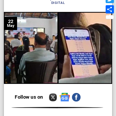
DIGITAL
Twit
Shar
22
May
Follow us on