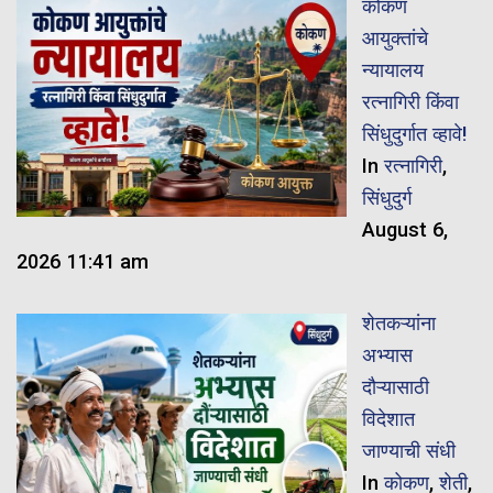
कोकण
आयुक्तांचे
न्यायालय
रत्नागिरी किंवा
सिंधुदुर्गात व्हावे!
In
रत्नागिरी
,
सिंधुदुर्ग
August 6,
2026 11:41 am
शेतकऱ्यांना
अभ्यास
दौऱ्यासाठी
विदेशात
जाण्याची संधी
In
कोकण
,
शेती
,