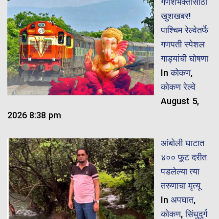
गणेशभक्तांसाठी
खुशखबर!
पाश्चिम रेल्वेतर्फे
गणपती स्पेशल
गाड्यांची घोषणा
In
कोकण
,
कोकण रेल्वे
August 5,
2026 8:38 pm
आंबोली घाटात
४०० फूट दरीत
पडलेल्या त्या
तरुणाचा मृत्यू
In
अपघात
,
कोकण
,
सिंधुदुर्ग