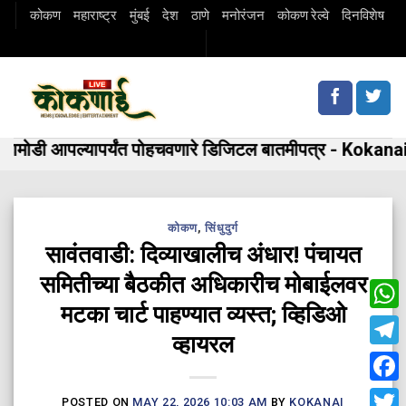
Skip
कोकण
महाराष्ट्र
मुंबई
देश
ठाणे
मनोरंजन
कोकण रेल्वे
दिनविशेष
to
content
ामोडी आपल्यापर्यंत पोहचवणारे डिजिटल बातमीपत्र - Kokanai
कोकण
,
सिंधुदुर्ग
सावंतवाडी: दिव्याखालीच अंधार! पंचायत
समितीच्या बैठकीत अधिकारीच मोबाईलवर
मटका चार्ट पाहण्यात व्यस्त; व्हिडिओ
Wha
व्हायरल
Tele
Fac
POSTED ON
MAY 22, 2026 10:03 AM
BY
KOKANAI