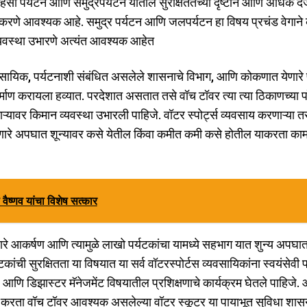
ी पर्यटन आणि समुद्रपर्यटन यातील सुरक्षिततेच्या दृष्टीने आणि अधिक दर्
वांनीच करणे आवश्यक आहे. समुद्र पर्यटन आणि जलपर्यटन हा विषय प्रचंड वेगा
्यवस्था उभारणे अत्यंत आवश्यक आहेत
यवसायिक, पर्यटनाशी संबंधित असलेले शासनाचे विभाग, आणि कोकणात येणारे
िर्माण करायला हव्यात. परदेशात असतात तसे वॉच टॉवर त्या त्या ठिकाणच्या प
नाऱ्यावर किमान व्यवस्था उभारली पाहिजे. वॉटर स्पोर्ट्स व्यवसाय करणाऱ्या तर
 होणारे अपघात शून्यावर कसे येतील किंवा कमीत कमी कसे होतील याकरता काम
ी वैष्णव यांचा विशेष सत्कार
णारे आकर्षण आणि त्यामुळे लाखो पर्यटकांचा यामध्ये सहभाग यात शुन्य अपघात
ची सुरक्षितता या विषयात या सर्व वॉटरस्पोर्टस व्यवसायिकांना स्वयंसेवी पद
ल आणि डिझास्टर मॅनेजमेंट विषयातील प्रशिक्षणाचे कार्यक्रम घेतले पाहिजे
ा करता वॉच टॉवर आवश्यक असलेल्या वॉटर स्कूटर या पायाभूत सुविधा शास