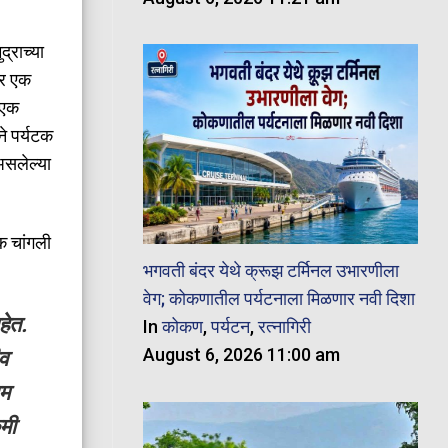
्राच्या
तर एक
 एक
ने पर्यटक
असलेल्या
क चांगली
भगवती बंदर येथे क्रूझ टर्मिनल उभारणीला
वेग; कोकणातील पर्यटनाला मिळणार नवी दिशा
हेत.
In
कोकण
,
पर्यटन
,
रत्नागिरी
August 6, 2026 11:00 am
ीव
ाम
कमी