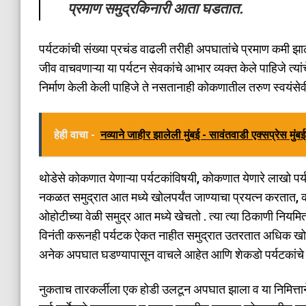
प्रमाण समुद्रकिनारी आता घडतात.
पर्यटकांची संख्या प्रचंड वाढली तरीही अपघातांचे प्रमाण कमी झाल
जीव वाचवणाऱ्या या पर्यटन सेवकांचे आभार व्यक्त केले पाहिजे त्य
निर्माण केली केली पाहिजे ते नसतानाही कोकणातील तरुण स्वयंसेवी
हेही वाचा -
नव्याने जाहीर झालेली मुंबई - सावंतवाडी एक्सप्रेस मुंब
थोडेसे कोकणात येणाऱ्या पर्यटकांविषयी, कोकणात येणारे लाखो पर
नकळत समुद्रात आत मध्ये खोलपर्यंत जाण्याचा प्रयत्न करतात, काह
ओहोटीच्या वेळी समुद्र आत मध्ये खेचतो . त्या त्या ठिकाणी नि
विनंती करूनही पर्यटक ऐकत नाहीत समुद्रात उतरतात अधिक खोलपर्यं
अनेक अपघात घडण्यापासून वाचले आहेत आणि शेकडो पर्यटकांचे
नुकताच तारकर्लीला एक होडी उलटून अपघात झाला व या निमित्ताने