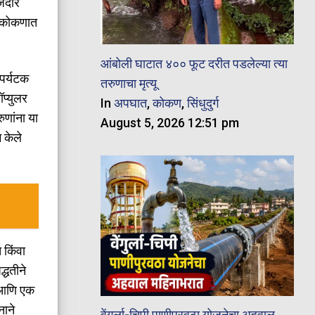
जेदार
ने कोकणात
आंबोली घाटात ४०० फूट दरीत पडलेल्या त्या
 पर्यटक
तरुणाचा मृत्यू
ॉप्युलर
In
अपघात
,
कोकण
,
सिंधुदुर्ग
ुणांना या
August 5, 2026 12:51 pm
 केले
 किंवा
्धतीने
. आणि एक
नाने
वेंगुर्ला-चिपी पाणीपुरवठा योजनेचा अहवाल