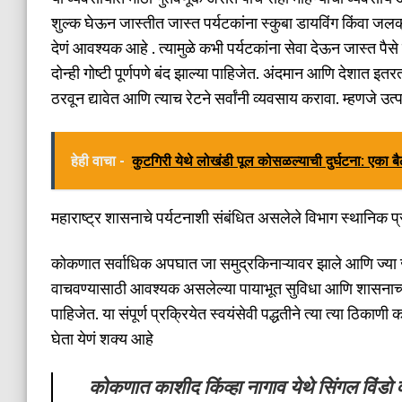
शुल्क घेऊन जास्तीत जास्त पर्यटकांना स्कुबा डायविंग किंवा जलक्री
देणं आवश्यक आहे . त्यामुळे कभी पर्यटकांना सेवा देऊन जास्त पैस
दोन्ही गोष्टी पूर्णपणे बंद झाल्या पाहिजेत. अंदमान आणि देशात इतरत्
ठरवून द्यावेत आणि त्याच रेटने सर्वांनी व्यवसाय करावा. म्हणजे उत
हेही वाचा -
कुटगिरी येथे लोखंडी पूल कोसळल्याची दुर्घटना: एका बै
महाराष्ट्र शासनाचे पर्यटनाशी संबंधित असलेले विभाग स्थानिक प्र
कोकणात सर्वाधिक अपघात जा समुद्रकिनाऱ्यावर झाले आणि ज्या ज
वाचवण्यासाठी आवश्यक असलेल्या पायाभूत सुविधा आणि शासनाच्य
पाहिजेत. या संपूर्ण प्रक्रियेत स्वयंसेवी पद्धतीने त्या त्या ठि
घेता येणं शक्य आहे
कोकणात काशीद किंव्हा नागाव येथे सिंगल विंडो वॉटर