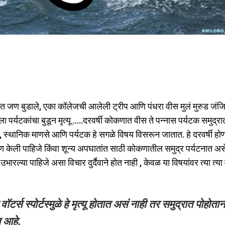
त सात जण बुडाले, एका कॉलेजची आलेली ट्रीप आणि पंधरा वीस मुलं मुरुड जंज
गरला पर्यटकांचा बुडून मृत्यू …..दरवर्षी कोकणात वीस ते पन्नास पर्यटक समुद्रा
सन, स्थानिक माणसे आणि पर्यटक हे सगळे विषय विसरून जातात. हे दरवर्षी होण
ण केली पाहिजे किंवा शून्य अपघातांत साठी कोकणातील समुद्र पर्यटनात 
ारल्या पाहिजे असा विचार दुर्दैवाने होत नाही , केवळ या विषयांवर त्या त्या 
े वॉटर्स स्पोर्टस्मुळे हे मृत्यू होतात असं नाही तर समुद्रात पोहोतान
त आहे.