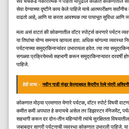
सर्व चर्चेकडे नकारात्मक न पाहता यापुढील काळात कोकणातील साहस
सेवा देण्याच्या दृष्टीने काय केले पाहिजे याचे आत्मपरीक्षण सर्
वाढतो आहे, आणि या करता आवश्यक त्या पायाभूत सुविधा आणि व
मला असं वाटतं की कोकणातील वॉटर स्पोर्ट्स करणारे पर्यटन व्
या तिघांचा योग्य समन्वय व्हायला हवा. अधिक चांगल्या व्यवस्था न
पर्यटनाच्या समुद्रकिनाऱ्यांवर उभारायला हवेत. त्या त्या समुद्रकि
सगळ्या प्रक्रियेमध्ये सहभागी करून समुद्रकिनाऱ्यावर दरवर्षी
पाहिजे.
हेही वाचा -
नवीन गाडी मंजूर केल्याबद्दल केंद्रीय रेल्वे मंत्री अश्विन
कोकणात मोठ्या प्रमाणात येणारे पर्यटक, वॉटर स्पोर्ट विषयी वाट
कमीत कमी अपघात हे करायचे असेल तर डिझास्टर मॅनेजमेंट, पर्यटकां
सहभागी करून दर दोन-तीन महिन्यांनी त्यांचे सुरक्षितता विषयाती
जबाबदार सागरी पर्यटनाची व्यवस्था कोकणात उभारली पाहिजे. य