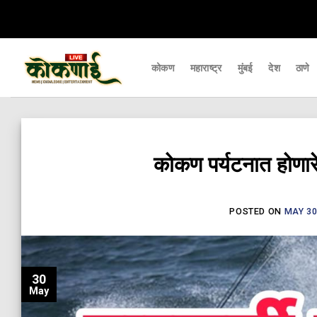
Skip
्यापर्यंत पोहचवणारे डिजिटल बातमीपत्र - Kokanai Live News
कोकणातील ताज्या आणि 
to
content
कोकण
महाराष्ट्र
मुंबई
देश
ठाणे
कोकण पर्यटनात होणारे
POSTED ON
MAY 30
30
May