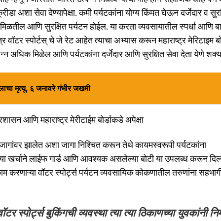
डा अशा सेवा देण्यापेक्षा. कमी पर्यटकांना योग्य किंमत घेऊन दर्जेदार व सुरक
े मिळतील आणि सुरक्षित पर्यटन होईल. या करता व्यवसायातील स्पर्धा आणि बार्
र वॉटर स्पोर्टस् चे जे रेट आहेत त्याचा अभ्यास करून महाराष्ट्र मेरिटाइम बोर
्पन्न अधिक मिळेल आणि पर्यटकांना दर्जेदार आणि सुरक्षित सेवा देता येणे शक्‍
लाचा मृत्यू, ६ जनावरे गंभीर जखमी
शासन आणि महाराष्ट्र मेरीटाईम बोर्डाकडे अपेक्षा
ागांवर झालेत अशा जागा निश्चित करून तेथे कायमस्वरूपी पर्यटकांना
ा खर्चाने लाईफ गार्ड आणि आवश्यक असलेल्या बोटी या उपलब्ध करून दिल्
काणी काम करणाऱ्या वॉटर स्पोर्ट्स पर्यटन व्यवसायिक कोकणातील तरुणांना सहभा
 स्पोर्ट्स बुकिंगची व्यवस्था त्या त्या ठिकाणच्या युवकांनी निर