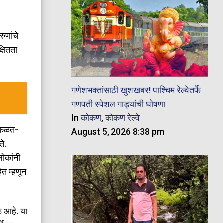
ुणांचे
्षितता
गणेशभक्तांसाठी खुशखबर! पाश्चिम रेल्वेतर्फे
गणपती स्पेशल गाड्यांची घोषणा
In
कोकण
,
कोकण रेल्वे
ि कळत-
August 5, 2026 8:38 pm
े.
लोकांनी
ेत म्हणून
ू आहे. या