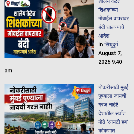
शालेय वेळेत
शिक्षकांच्या
मोबाईल वापरावर
बंदी घालण्याचे
आदेश
In
सिंधुदुर्ग
August 7,
2026 9:40
am
नोकरीसाठी मुंबई
पुण्याला जायची
गरज नाही!
देशातील सर्वात
मोठे ‘आयटी हब’
कोकणात