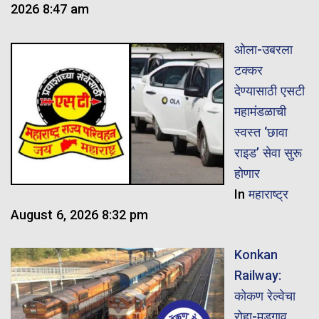
2026 8:47 am
ओला-उबरला
टक्कर
देण्यासाठी एसटी
महामंडळाची
स्वस्त ‘छावा
राइड’ सेवा सुरू
होणार
In
महाराष्ट्र
August 6, 2026 8:32 pm
Konkan
Railway:
कोकण रेल्वेचा
रोहा-मडगाव