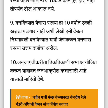
रस्ता वापरण्यायोग्य व 100% काम पूर्ण होत नाही
तोपर्यंत टोल आकारू नये.
9. बनविण्यात येणारा रस्त्या हा 10 वर्षात एकही
खड्डा पडणार नाही अशी लेखी हमी देऊन
नियमावली बनविण्यात यावी जेणेकरून बनणारा
रस्त्या उत्तम दर्जाचा असेल.
10.जनजागृतीकरीता ठिकठिकाणी सभा आयोजित
करून याबाबत जनआक्रोश कशासाठी आहे
यासाठी माहिती देणे.
हेही वाचा -
नवीन गाडी मंजूर केल्याबद्दल केंद्रीय रेल्वे
मंत्री अश्विनी वैष्णव यांचा विशेष सत्कार