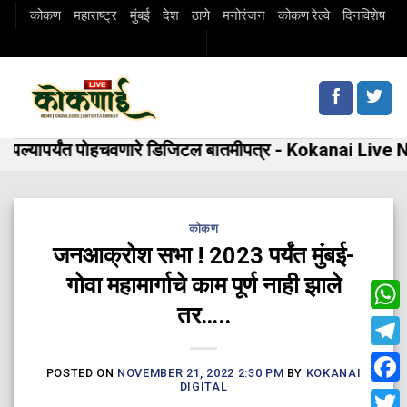
Skip
कोकण
महाराष्ट्र
मुंबई
देश
ठाणे
मनोरंजन
कोकण रेल्वे
दिनविशेष
to
content
्यापर्यंत पोहचवणारे डिजिटल बातमीपत्र - Kokanai Live New
कोकण
जनआक्रोश सभा ! 2023 पर्यंत मुंबई-
गोवा महामार्गाचे काम पूर्ण नाही झाले
तर…..
Wha
Tele
POSTED ON
NOVEMBER 21, 2022 2:30 PM
BY
KOKANAI
DIGITAL
Fac