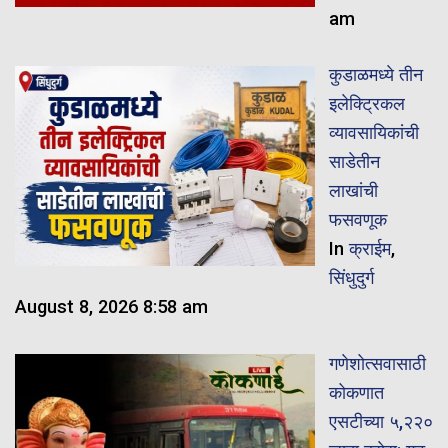
am
कुडाळमध्ये तीन
इलेक्ट्रिकल
व्यावसायिकांची
साडेतीन
लाखांची
फसवणूक
In
क्राईम
,
सिंधुदुर्ग
August 8, 2026 8:58 am
गणेशोत्सवासाठी
कोकणात
एसटीच्या ५,२२०