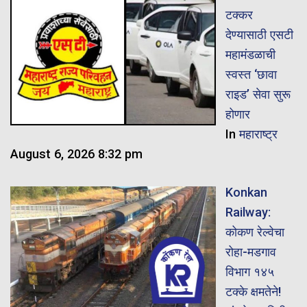
टक्कर
देण्यासाठी एसटी
महामंडळाची
स्वस्त ‘छावा
राइड’ सेवा सुरू
होणार
In
महाराष्ट्र
August 6, 2026 8:32 pm
Konkan
Railway:
कोकण रेल्वेचा
रोहा-मडगाव
विभाग १४५
टक्के क्षमतेने!