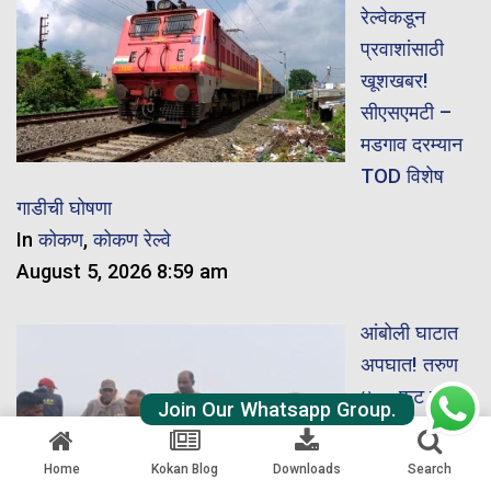
रेल्वेकडून
प्रवाशांसाठी
खूशखबर!
सीएसएमटी –
मडगाव दरम्यान
TOD विशेष
गाडीची घोषणा
In
कोकण
,
कोकण रेल्वे
August 5, 2026 8:59 am
आंबोली घाटात
अपघात! तरुण
४०० फूट दरीत
Join Our Whatsapp Group.
पडला;
शोधमोहीम सुरू
Home
Kokan Blog
Downloads
Search