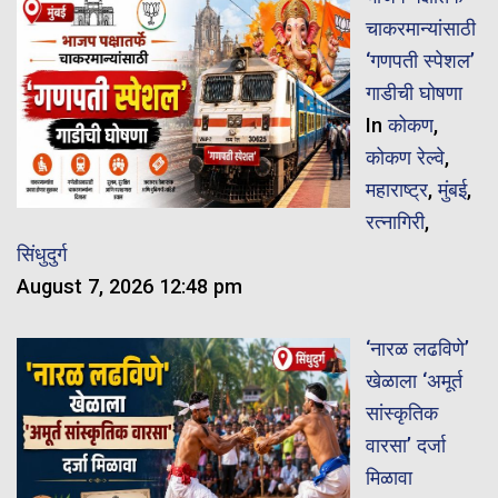
चाकरमान्यांसाठी
‘गणपती स्पेशल’
गाडीची घोषणा
In
कोकण
,
कोकण रेल्वे
,
महाराष्ट्र
,
मुंबई
,
रत्नागिरी
,
सिंधुदुर्ग
August 7, 2026 12:48 pm
‘नारळ लढविणे’
खेळाला ‘अमूर्त
सांस्कृतिक
वारसा’ दर्जा
मिळावा