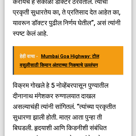
करायचं हे सकाळी डॉक्टर ठरवतील. त्यांची
प्रकृती सुधारतेय का, ते प्रतिसाद देत आहेत का,
यावरून डॉक्टर पुढील निर्णय घेतील”, असं त्यांनी
स्पष्ट केलं आहे.
हेही वाचा -
Mumbai Goa Highway: टोल
वसुलीसाठी किमान अंतराच्या निकषाचे उल्लंघन
विक्रम गोखले हे 5 नोव्हेंबरपासून पुण्यातील
दीनानाथ मंगेशकर रुग्णालयात दाखल
असल्याचंही त्यांनी सांगितलं. “त्यांच्या प्रकृतीत
सुधारणा झाली होती. मात्र आता पुन्हा ती
बिघडली. हृदयाशी आणि किडनीशी संबंधित