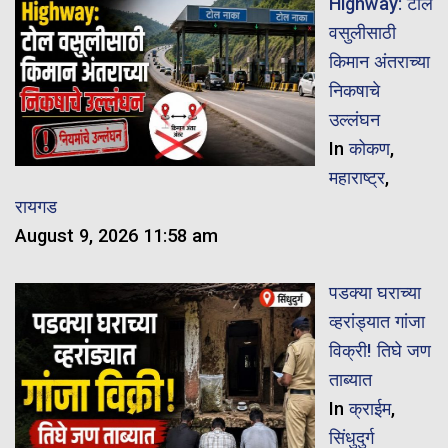
Highway: टोल
वसुलीसाठी
किमान अंतराच्या
निकषाचे
उल्लंघन
In
कोकण
,
महाराष्ट्र
,
रायगड
August 9, 2026 11:58 am
पडक्या घराच्या
व्हरांड्यात गांजा
विक्री! तिघे जण
ताब्यात
In
क्राईम
,
सिंधुदुर्ग