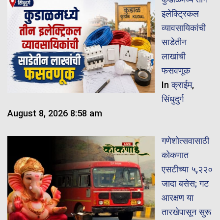
इलेक्ट्रिकल
व्यावसायिकांची
साडेतीन
लाखांची
फसवणूक
In
क्राईम
,
सिंधुदुर्ग
August 8, 2026 8:58 am
गणेशोत्सवासाठी
कोकणात
एसटीच्या ५,२२०
जादा बसेस; गट
आरक्षण या
तारखेपासून सुरू