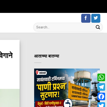
ेगाने
आताच्या बातम्या
Wha
Tele
Fac