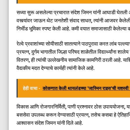
सध्या सुरू असलेल्या प्रचारात संदेश जिमन यांनी आघाडी घेतली अस
वस्त्यांवर जाऊन थेट जनतेशी संवाद साधत, त्यांनी आजवर केल
निर्भीड भूमिका स्पष्ट केली आहे. कमी वयात समाजासाठी केलेल्या का
रेल्वे प्रवाशांच्या सोयीसाठी सातत्याने पाठपुरावा करत लांब पल्ल्या
प्रयत्न, दुर्गम भागातील जिल्हा परिषद शाळेतील विद्यार्थ्यांना शालेय स
वितरण, ही त्यांची उल्लेखनीय सामाजिक कामगिरी ठरली आहे. याशिवा
वैद्यकीय मदत देण्याचे कार्यही त्यांनी केले आहे.
हेही वाचा -
कोकणात केली थायलंडच्या 'जास्मिन राइस'ची यशस्व
विकास आणि रोजगारनिर्मिती, पाणी प्रश्नावर ठोस उपाययोजना, या 
बससेवा उपलब्ध करून देण्यासाठी प्रयत्न, तसेच कसबा हे ऐतिहासि
आश्वासन संदेश जिमन यांनी दिले आहे.