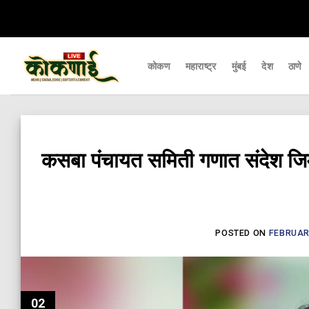
Skip
यापर्यंत पोहचवणारे डिजिटल बातमीपत्र - Kokanai Live News
कोकणातील ताज्या आणि 
to
content
कोकण
महाराष्ट्र
मुंबई
देश
ठाणे
कसबा पंचायत समिती गणात संदेश जिमन 
POSTED ON
FEBRUARY
02