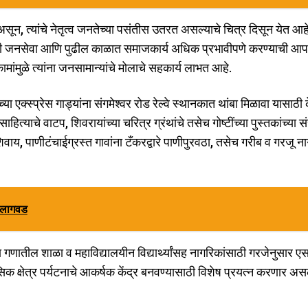
ून, त्यांचे नेतृत्व जनतेच्या पसंतीस उतरत असल्याचे चित्र दिसून येत आहे
ेली जनसेवा आणि पुढील काळात समाजकार्य अधिक प्रभावीपणे करण्याची आ
मांमुळे त्यांना जनसामान्यांचे मोलाचे सहकार्य लाभत आहे.
च्या एक्स्प्रेस गाड्यांना संगमेश्वर रोड रेल्वे स्थानकात थांबा मिळावा यासाठी 
ाहित्याचे वाटप, शिवरायांच्या चरित्र ग्रंथांचे तसेच गोष्टींच्या पुस्तकांच्या सं
य, पाणीटंचाईग्रस्त गावांना टँकरद्वारे पाणीपुरवठा, तसेच गरीब व गरजू ना
ी लागवड
गणातील शाळा व महाविद्यालयीन विद्यार्थ्यांसह नागरिकांसाठी गरजेनुसार ए
क क्षेत्र पर्यटनाचे आकर्षक केंद्र बनवण्यासाठी विशेष प्रयत्न करणार असल