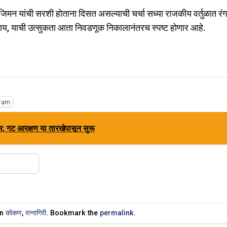
िमन यांची सरशी होताना दिसत असल्याची चर्चा सध्या राजकीय वर्तुळात रं
काय, याची उत्सुकता आता निवडणूक निकालानंतरच स्पष्ट होणार आहे.
ram
; गट आरक्षण या तारखेपासून सुरू
Share
in
कोकण
,
रत्नागिरी
. Bookmark the
permalink
.