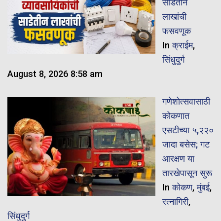
साडेतीन
लाखांची
फसवणूक
In
क्राईम
,
सिंधुदुर्ग
August 8, 2026 8:58 am
गणेशोत्सवासाठी
कोकणात
एसटीच्या ५,२२०
जादा बसेस; गट
आरक्षण या
तारखेपासून सुरू
In
कोकण
,
मुंबई
,
रत्नागिरी
,
सिंधुदुर्ग