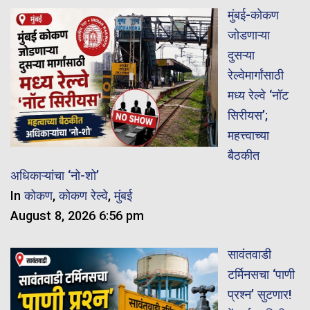
मुंबई-कोकण
जोडणाऱ्या
दुसऱ्या
रेल्वेमार्गांसाठी
मध्य रेल्वे ‘नॉट
सिरीयस’;
महत्त्वाच्या
बैठकीत
अधिकाऱ्यांचा ‘नो-शो’
In
कोकण
,
कोकण रेल्वे
,
मुंबई
August 8, 2026 6:56 pm
सावंतवाडी
टर्मिनसचा ‘पाणी
प्रश्न’ सुटणार!