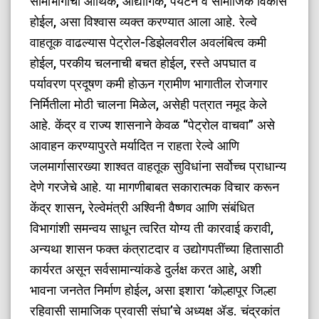
सीमाभागाचा आर्थिक, औद्योगिक, पर्यटन व सामाजिक विकास
होईल, असा विश्वास व्यक्त करण्यात आला आहे. रेल्वे
वाहतूक वाढल्यास पेट्रोल-डिझेलवरील अवलंबित्व कमी
होईल, परकीय चलनाची बचत होईल, रस्ते अपघात व
पर्यावरण प्रदूषण कमी होऊन ग्रामीण भागातील रोजगार
निर्मितीला मोठी चालना मिळेल, असेही पत्रात नमूद केले
आहे. केंद्र व राज्य शासनाने केवळ “पेट्रोल वाचवा” असे
आवाहन करण्यापुरते मर्यादित न राहता रेल्वे आणि
जलमार्गासारख्या शाश्वत वाहतूक सुविधांना सर्वोच्च प्राधान्य
देणे गरजेचे आहे. या मागणीबाबत सकारात्मक विचार करून
केंद्र शासन, रेल्वेमंत्री अश्विनी वैष्णव आणि संबंधित
विभागांशी समन्वय साधून त्वरित योग्य ती कारवाई करावी,
अन्यथा शासन फक्त कंत्राटदार व उद्योगपतींच्या हितासाठी
कार्यरत असून सर्वसामान्यांकडे दुर्लक्ष करत आहे, अशी
भावना जनतेत निर्माण होईल, असा इशारा ‘कोल्हापूर जिल्हा
रहिवासी सामाजिक प्रवासी संघा’चे अध्यक्ष ॲड. चंद्रकांत