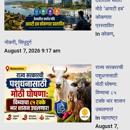
देशातील सर्वात
मोठे ‘आयटी हब’
कोकणात
प्रस्तावित
In
कोकण
,
नोकरी
,
सिंधुदुर्ग
August 7, 2026 9:17 am
राज्य सरकारची
पशुधनासाठी
मोठी घोषणा:
विम्याचा ८५
टक्के भार शासन
उचलणार!
In
महाराष्ट्र
August 7,