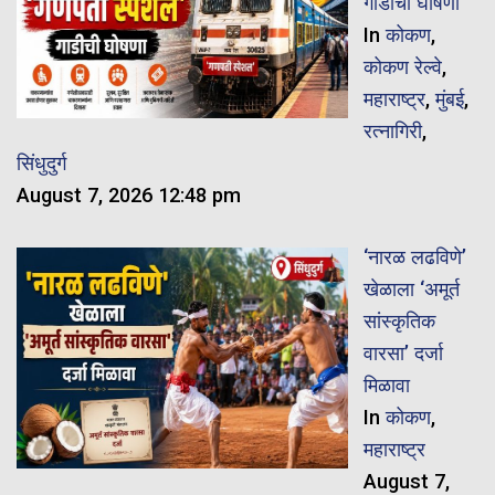
गाडीची घोषणा
In
कोकण
,
कोकण रेल्वे
,
महाराष्ट्र
,
मुंबई
,
रत्नागिरी
,
सिंधुदुर्ग
August 7, 2026 12:48 pm
‘नारळ लढविणे’
खेळाला ‘अमूर्त
सांस्कृतिक
वारसा’ दर्जा
मिळावा
In
कोकण
,
महाराष्ट्र
August 7,