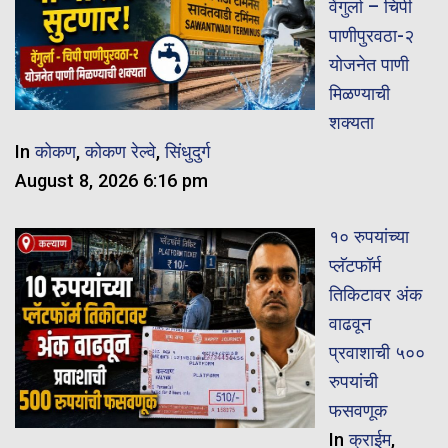
वेंगुर्ला – चिपी
पाणीपुरवठा-२
योजनेत पाणी
मिळण्याची
शक्यता
In
कोकण
,
कोकण रेल्वे
,
सिंधुदुर्ग
August 8, 2026 6:16 pm
१० रुपयांच्या
प्लॅटफॉर्म
तिकिटावर अंक
वाढवून
प्रवाशाची ५००
रुपयांची
फसवणूक
In
क्राईम
,