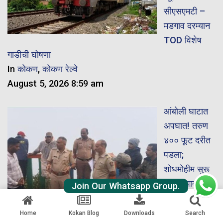
सीएसएमटी –
मडगाव दरम्यान
TOD विशेष
गाडीची घोषणा
In
कोकण
,
कोकण रेल्वे
August 5, 2026 8:59 am
आंबोली घाटात
अपघात! तरुण
४०० फूट दरीत
पडला;
शोधमोहीम सुरू
In
अपघात
,
Join Our Whatsapp Group.
सिंधुदुर्ग
August 4,
Home
Kokan Blog
Downloads
Search