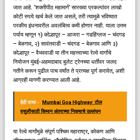
जात आहे. ‘शक्तीपीठ महामार्ग’ सारख्या प्रकल्पांवर लाखो
कोटी रुपये खर्च केले जात असले, तरी त्यामुळे भविष्यात
परकीय इंधनावरील अवलंबित्व कमी होणार नाही. याला उत्तम
पर्याय म्हणून १) कोल्हापूर – आजरा – गडहिंग्लज – चंदगड
– बेळगाव, २) सावंतवाडी – चंदगड – बेळगाव आणि ३)
कोल्हापूर – वैभववाडी या तीन महत्त्वाच्या रेल्वे मार्गांचे
नियोजन मुंबई-अहमदाबाद बुलेट ट्रेनच्या धर्तीवर जलद
गतीने करून पुढील पाच वर्षांत ते प्रत्यक्ष पूर्ण करावेत, अशी
आग्रही मागणी करण्यात आली आहे.
हेही वाचा -
Mumbai Goa Highway: टोल
वसुलीसाठी किमान अंतराच्या निकषाचे उल्लंघन
​या रेल्वे मार्गांमुळे संपूर्ण पश्चिम महाराष्ट्र, कोकण आणि