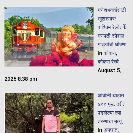
गणेशभक्तांसाठी
खुशखबर!
पाश्चिम रेल्वेतर्फे
गणपती स्पेशल
गाड्यांची घोषणा
In
कोकण
,
कोकण रेल्वे
August 5,
2026 8:38 pm
आंबोली घाटात
४०० फूट दरीत
पडलेल्या त्या
तरुणाचा मृत्यू
In
अपघात
,