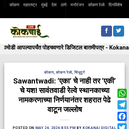
Skip
कोकण
महाराष्ट्र
मुंबई
देश
ठाणे
मनोरंजन
कोकण रेल्वे
दिनविशेष
to
content
मोडी आपल्यापर्यंत पोहचवणारे डिजिटल बातमीपत्र - Kokanai 
कोकण
,
कोकण रेल्वे
,
सिंधुदुर्ग
Sawantwadi: ‘एका’ चे नाही तर ‘एकी’
चे यश! सावंतवाडी रेल्वे स्थानकाच्या
नामकरणाच्या निर्णयानंतर शहरात पेढे
Wha
वाटून जल्लोष
Tele
Fac
POSTED ON
MAY 26, 2026 8:55 PM
BY
KOKANAI DIGITAL