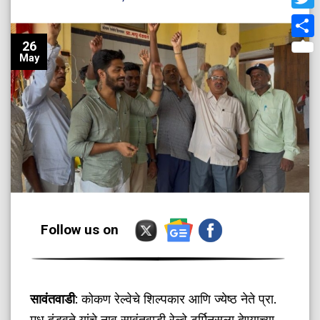
Twit
26
Shar
May
Follow us on
सावंतवाडी
: कोकण रेल्वेचे शिल्पकार आणि ज्येष्ठ नेते प्रा.
मधु दंडवते यांचे नाव सावंतवाडी रेल्वे टर्मिनसला देण्याच्या