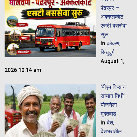
पंढरपुर –
अक्कलकोट
एसटी बससेवा
सुरू
In
कोकण
,
सिंधुदुर्ग
August 1,
2026 10:14 am
‘पीएम किसान
सन्मान निधी’
योजनेला
मुदतवाढ
In
देश
,
देशभरातील