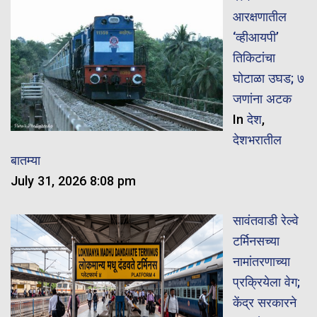
आरक्षणातील
‘व्हीआयपी’
तिकिटांचा
घोटाळा उघड; ७
जणांना अटक
In
देश
,
देशभरातील
बातम्या
July 31, 2026 8:08 pm
सावंतवाडी रेल्वे
टर्मिनसच्या
नामांतरणाच्या
प्रक्रियेला वेग;
केंद्र सरकारने