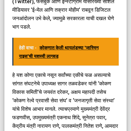
(Twitter), फेसबुक आणि इन्स्टाग्राम यांसारख्या सोशल
मीडियावर ‘ई-मेल आणि तक्रार मोहीम’ राबवून डिजिटल
जनआंदोलन उभे केले, ज्यामुळे सरकारला याची दखल घेणे
भाग पडले.
हेही वाचा -
कोकणात केली थायलंडच्या 'जास्मिन
राइस'ची यशस्वी लागवड
​हे यश कोणा एकाचे नसून सर्वांच्या एकीचे फळ असल्याचे
सांगत संघटनेचे उपाध्यक्ष सागर तळवडेकर यांनी ‘कोकण
विकास समिती’चे जयवंत दरेकर, अक्षय महापदी तसेच
‘कोकण रेल्वे प्रवासी सेवा संघ’ व ‘जनजागृती सेवा संस्था’
यांचे विशेष आभार मानले. त्याचप्रमाणे मुख्यमंत्री देवेंद्र
फडणवीस, उपमुख्यमंत्री एकनाथ शिंदे, सुनेत्रा पवार,
केंद्रीय मंत्री नारायण राणे, पालकमंत्री नितेश राणे, आमदार