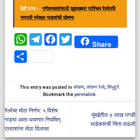
हेही वाचा -
गणेशभक्तांसाठी खुशखबर! पाश्चिम रेल्वेतर्फे
गणपती स्पेशल गाड्यांची घोषणा
WhatsApp
Telegram
Facebook
Twitter
Share
Share
This entry was posted in
कोकण
,
कोकण रेल्वे
,
सिंधुदुर्ग
.
Bookmark the
permalink
.
रेल्वेचा मोठा निर्णय: ५ विशेष
मुंबईतील ४ लाख पगडी
गाड्या आता धावणार नियमित;
भाडेकरूंची चिंता वाढली
प्रवाशांना मोठा दिलासा