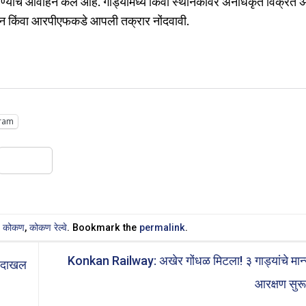
ाहण्याचे आवाहन केले आहे. गाड्यांमध्ये किंवा स्थानकांवर अनधिकृत विक्रेते
ासन किंवा आरपीएफकडे आपली तक्रार नोंदवावी.
ram
Share
n
कोकण
,
कोकण रेल्वे
. Bookmark the
permalink
.
Konkan Railway: अखेर गोंधळ मिटला! ३ गाड्यांचे मान
स दाखल
आरक्षण सुर