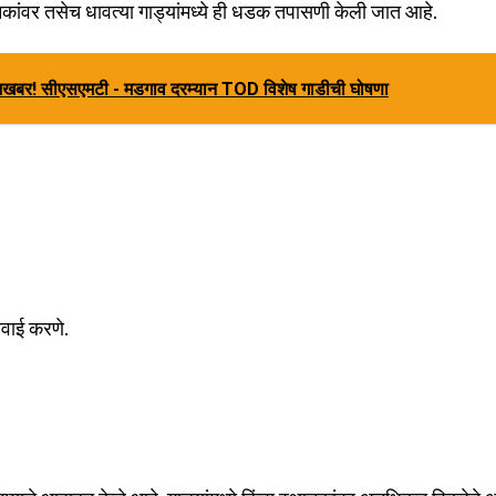
नकांवर तसेच धावत्या गाड्यांमध्ये ही धडक तपासणी केली जात आहे.
ूशखबर! सीएसएमटी - मडगाव दरम्यान TOD विशेष गाडीची घोषणा
रवाई करणे.