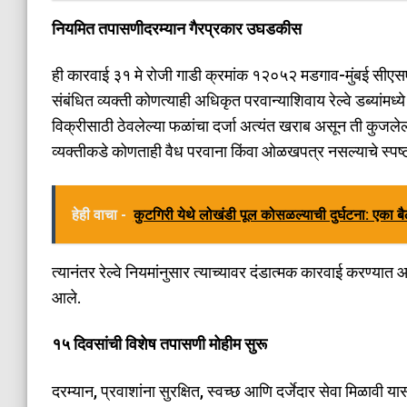
​नियमित तपासणीदरम्यान गैरप्रकार उघडकीस
​ही कारवाई ३१ मे रोजी गाडी क्रमांक १२०५२ मडगाव-मुंबई सीएसएम
संबंधित व्यक्ती कोणत्याही अधिकृत परवान्याशिवाय रेल्वे डब्या
विक्रीसाठी ठेवलेल्या फळांचा दर्जा अत्यंत खराब असून ती कुजल
व्यक्तीकडे कोणताही वैध परवाना किंवा ओळखपत्र नसल्याचे स्पष्
हेही वाचा -
कुटगिरी येथे लोखंडी पूल कोसळल्याची दुर्घटना: एका बै
त्यानंतर रेल्वे नियमांनुसार त्याच्यावर दंडात्मक कारवाई करण्या
आले.
​१५ दिवसांची विशेष तपासणी मोहीम सुरू
​दरम्यान, प्रवाशांना सुरक्षित, स्वच्छ आणि दर्जेदार सेवा मिळावी