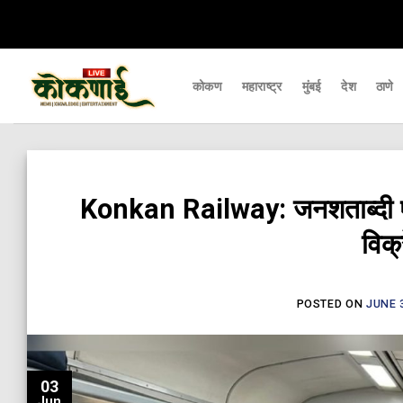
Skip
ापर्यंत पोहचवणारे डिजिटल बातमीपत्र - Kokanai Live News
कोकणातील ताज्या आणि मह
to
content
कोकण
महाराष्ट्र
मुंबई
देश
ठाणे
Konkan Railway: जनशताब्दी एक्
विक्
POSTED ON
JUNE 3
03
Jun