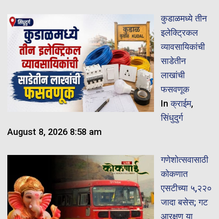
कुडाळमध्ये तीन
इलेक्ट्रिकल
व्यावसायिकांची
साडेतीन
लाखांची
फसवणूक
In
क्राईम
,
सिंधुदुर्ग
August 8, 2026 8:58 am
गणेशोत्सवासाठी
कोकणात
एसटीच्या ५,२२०
जादा बसेस; गट
आरक्षण या