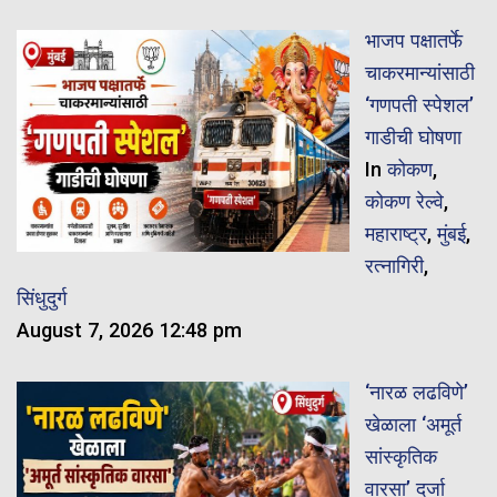
भाजप पक्षातर्फे
चाकरमान्यांसाठी
‘गणपती स्पेशल’
गाडीची घोषणा
In
कोकण
,
कोकण रेल्वे
,
महाराष्ट्र
,
मुंबई
,
रत्नागिरी
,
सिंधुदुर्ग
August 7, 2026 12:48 pm
‘नारळ लढविणे’
खेळाला ‘अमूर्त
सांस्कृतिक
वारसा’ दर्जा