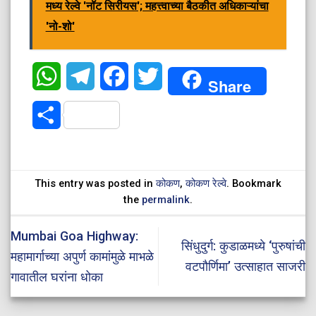
मध्य रेल्वे 'नॉट सिरीयस'; महत्त्वाच्या बैठकीत अधिकाऱ्यांचा
'नो-शो'
WhatsApp
Telegram
Facebook
Twitter
Share
Share
This entry was posted in
कोकण
,
कोकण रेल्वे
. Bookmark
the
permalink
.
Mumbai Goa Highway:
सिंधुदुर्ग: कुडाळमध्ये ‘पुरुषांची
महामार्गाच्या अपुर्ण कामांमुळे माभळे
वटपौर्णिमा’ उत्साहात साजरी
गावातील घरांना धोका