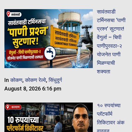
सावंतवाडी
टर्मिनसचा ‘पाणी
प्रश्न’ सुटणार!
वेंगुर्ला – चिपी
पाणीपुरवठा-२
योजनेत पाणी
मिळण्याची
शक्यता
In
कोकण
,
कोकण रेल्वे
,
सिंधुदुर्ग
August 8, 2026 6:16 pm
१० रुपयांच्या
प्लॅटफॉर्म
तिकिटावर अंक
वाढवून