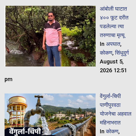
आंबोली घाटात
४०० फूट दरीत
पडलेल्या त्या
तरुणाचा मृत्यू
In
अपघात
,
कोकण
,
सिंधुदुर्ग
August 5,
2026 12:51
pm
वेंगुर्ला-चिपी
पाणीपुरवठा
योजनेचा अहवाल
महिनाभरात
In
कोकण
,