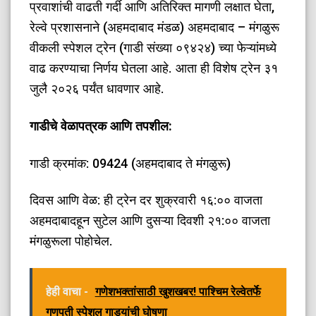
प्रवाशांची वाढती गर्दी आणि अतिरिक्त मागणी लक्षात घेता,
रेल्वे प्रशासनाने (अहमदाबाद मंडळ) अहमदाबाद – मंगळुरू
वीकली स्पेशल ट्रेन (गाडी संख्या ०९४२४) च्या फेऱ्यांमध्ये
वाढ करण्याचा निर्णय घेतला आहे. आता ही विशेष ट्रेन ३१
जुलै २०२६ पर्यंत धावणार आहे.
​गाडीचे वेळापत्रक आणि तपशील:
​गाडी क्रमांक: 09424 (अहमदाबाद ते मंगळुरू)
​दिवस आणि वेळ: ही ट्रेन दर शुक्रवारी १६:०० वाजता
अहमदाबादहून सुटेल आणि दुसऱ्या दिवशी २१:०० वाजता
मंगळुरूला पोहोचेल.
हेही वाचा -
गणेशभक्तांसाठी खुशखबर! पाश्चिम रेल्वेतर्फे
गणपती स्पेशल गाड्यांची घोषणा