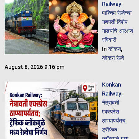
Railway:
पाश्चिम रेल्वेच्या
गणपती विशेष
गाड्यांचे आरक्षण
रविवारी
In
कोकण
,
कोकण रेल्वे
August 8, 2026 9:16 pm
Konkan
Railway:
नेत्रावती
एक्स्प्रेस
ठाण्यापर्यंतच;
ट्रॅफिक
ब्लॉकमुळे मध्य