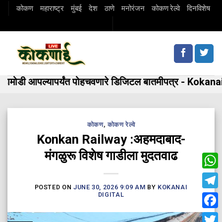
Skip
कोकण
महाराष्ट्र
मुंबई
देश
ठाणे
मनोरंजन
कोकण रेल्वे
दिनविशेष
to
content
मोडी आपल्यापर्यंत पोहचवणारे डिजिटल बातमीपत्र - Kokanai 
कोकण
,
कोकण रेल्वे
Konkan Railway :अहमदाबाद-
मंगळुरू विशेष गाडीला मुदतवाढ
Wha
POSTED ON
JUNE 30, 2026 9:09 AM
BY
KOKANAI
Tele
DIGITAL
Fac