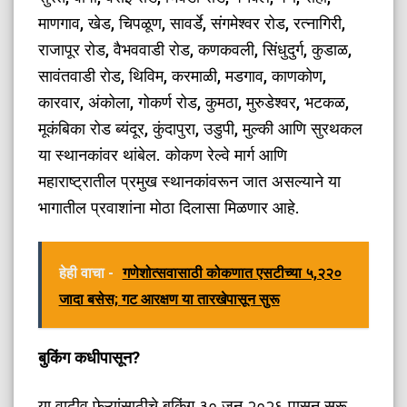
माणगाव, खेड, चिपळूण, सावर्डे, संगमेश्वर रोड, रत्नागिरी,
राजापूर रोड, वैभववाडी रोड, कणकवली, सिंधुदुर्ग, कुडाळ,
सावंतवाडी रोड, थिविम, करमाळी, मडगाव, काणकोण,
कारवार, अंकोला, गोकर्ण रोड, कुमठा, मुरुडेश्वर, भटकळ,
मूकंबिका रोड ब्यंदूर, कुंदापुरा, उडुपी, मुल्की आणि सुरथकल
या स्थानकांवर थांबेल. कोकण रेल्वे मार्ग आणि
महाराष्ट्रातील प्रमुख स्थानकांवरून जात असल्याने या
भागातील प्रवाशांना मोठा दिलासा मिळणार आहे.
हेही वाचा -
गणेशोत्सवासाठी कोकणात एसटीच्या ५,२२०
जादा बसेस; गट आरक्षण या तारखेपासून सुरू
​बुकिंग कधीपासून?
​या वाढीव फेऱ्यांसाठीचे बुकिंग ३० जून २०२६ पासून सुरू