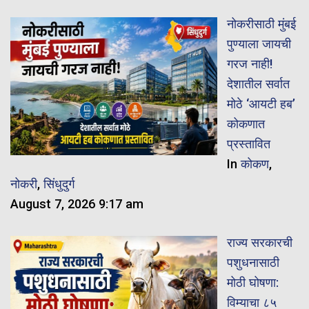
नोकरीसाठी मुंबई
पुण्याला जायची
गरज नाही!
देशातील सर्वात
मोठे ‘आयटी हब’
कोकणात
प्रस्तावित
In
कोकण
,
नोकरी
,
सिंधुदुर्ग
August 7, 2026 9:17 am
राज्य सरकारची
पशुधनासाठी
मोठी घोषणा:
विम्याचा ८५