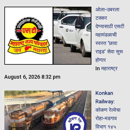
ओला-उबरला
टक्कर
देण्यासाठी एसटी
महामंडळाची
स्वस्त ‘छावा
राइड’ सेवा सुरू
होणार
In
महाराष्ट्र
August 6, 2026 8:32 pm
Konkan
Railway:
कोकण रेल्वेचा
रोहा-मडगाव
विभाग १४५