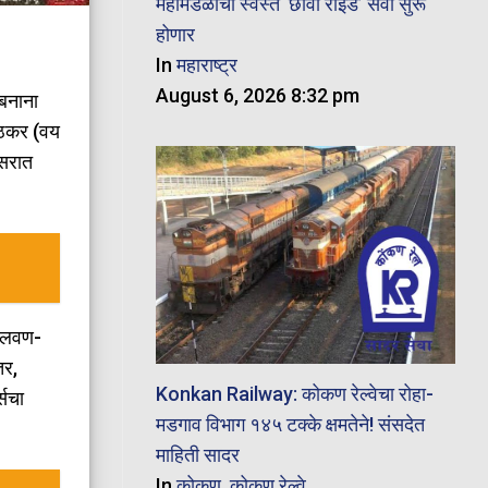
महामंडळाची स्वस्त ‘छावा राइड’ सेवा सुरू
होणार
In
महाराष्ट्र
August 6, 2026 8:32 pm
 बनाना
मठकर (वय
िसरात
मालवण-
तर,
Konkan Railway: कोकण रेल्वेचा रोहा-
्सचा
मडगाव विभाग १४५ टक्के क्षमतेने! संसदेत
माहिती सादर
In
कोकण
,
कोकण रेल्वे