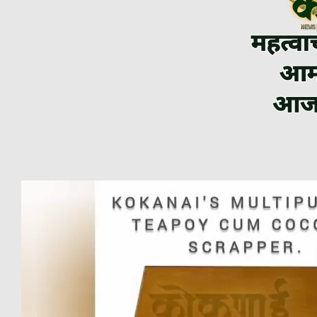
Video
Player