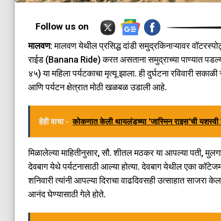
Follow us on
मालवण
: मालवण येथील प्रसिद्ध दांडी समुद्रकिनाऱ्यावर वॉटरस्प
राईड (Banana Ride) करत असताना समुद्राच्या पाण्यात पडल्
४५) या महिला पर्यटकाचा मृत्यू झाला. ही दुर्घटना रविवारी सका
आणि पर्यटन क्षेत्रात मोठी खळबळ उडाली आहे.
हेही वाचा -
कोकणात केली थायलंडच्या 'जास्मिन राइस'ची यशस्व
​मिळालेल्या माहितीनुसार, सौ. शीतल मठकर या आपल्या पती, मुल
देवबाग येथे पर्यटनासाठी आल्या होत्या. देवबाग येथील एका कॉटेजमध
शनिवारी त्यांनी आपल्या दिराचा वाढदिवसही उत्साहात साजरा केला ह
आनंद घेण्यासाठी गेले होते.