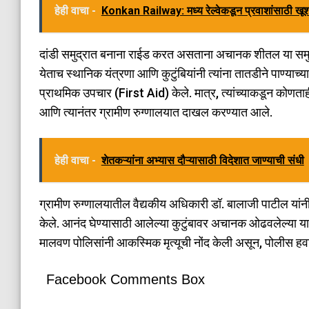
हेही वाचा -
Konkan Railway: मध्य रेल्वेकडून प्रवाशांसाठी ख
​दांडी समुद्रात बनाना राईड करत असताना अचानक शीतल या समुद्रा
येताच स्थानिक यंत्रणा आणि कुटुंबियांनी त्यांना तातडीने पाण्याच्
प्राथमिक उपचार (First Aid) केले. मात्र, त्यांच्याकडून कोणत
आणि त्यानंतर ग्रामीण रुग्णालयात दाखल करण्यात आले.
हेही वाचा -
शेतकऱ्यांना अभ्यास दौऱ्यासाठी विदेशात जाण्याची संधी
​ग्रामीण रुग्णालयातील वैद्यकीय अधिकारी डॉ. बालाजी पाटील यांनी श
केले. आनंद घेण्यासाठी आलेल्या कुटुंबावर अचानक ओढवलेल्या या द
मालवण पोलिसांनी आकस्मिक मृत्यूची नोंद केली असून, पोलीस 
Facebook Comments Box