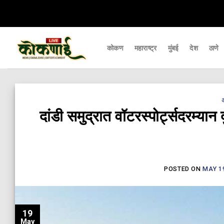
Skip
पल्यापर्यंत पोहचवणारे डिजिटल बातमीपत्र - Kokanai Live News
कोकणातील ताज्या आ
to
content
कोकण
महाराष्ट्र
मुंबई
देश
ठाणे
​दांडी समुद्रात वॉटरस्पोर्ट्सदरम्य
POSTED ON
MAY 19
19
May