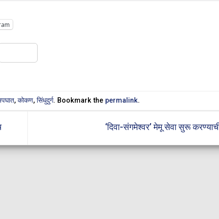
ram
Share
पघात
,
कोकण
,
सिंधुदुर्ग
. Bookmark the
permalink
.
च
‘दिवा-संगमेश्वर’ मेमू सेवा सुरू करण्या